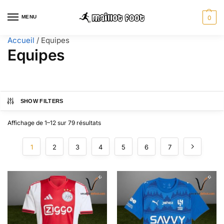
MENU
0
Accueil
/
Equipes
Equipes
SHOW FILTERS
Affichage de 1–12 sur 79 résultats
1
2
3
4
5
6
7