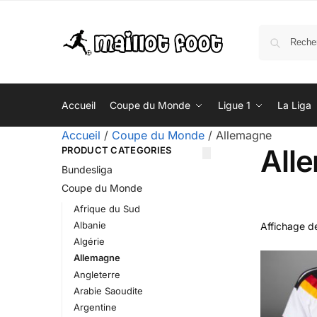
Accueil
Coupe du Monde
Ligue 1
La Liga
Accueil
/
Coupe du Monde
/
Allemagne
All
PRODUCT CATEGORIES
Bundesliga
Coupe du Monde
Afrique du Sud
Albanie
Affichage de
Algérie
Allemagne
Angleterre
Arabie Saoudite
Argentine