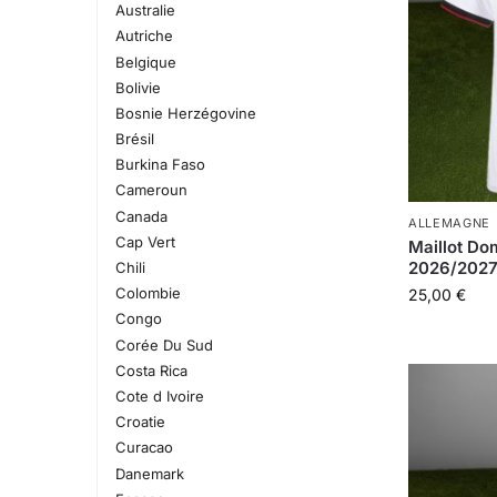
Australie
Autriche
Belgique
Bolivie
Bosnie Herzégovine
Brésil
Burkina Faso
Cameroun
Canada
ALLEMAGNE
Cap Vert
Maillot Do
2026/202
Chili
Colombie
25,00
€
Congo
Corée Du Sud
Costa Rica
Cote d Ivoire
Croatie
Curacao
Danemark