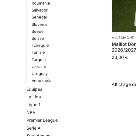
Roumanie
Salvador
Senegal
Slovénie
Suede
ALLEMAGNE
Suisse
Maillot Do
Tchequie
2026/202
Tunisie
23,00
€
Turquie
Ukraine
Uruguay
Venezuela
Affichage de
Equipes
La Liga
Ligue 1
NBA
Premier League
Serie A
Survetement