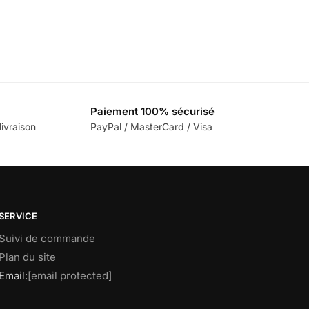
Paiement 100% sécurisé
ivraison
PayPal / MasterCard / Visa
SERVICE
Suivi de commande
Plan du site
Email:
[email protected]