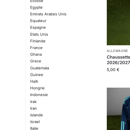
Ecosse
Egypte
Emirats Arabes Unis
Equateur
Espagne
Etats Unis
Finlande
France
ALLEMAGNE
Ghana
Chaussette
Grece
2026/202
Guatemala
5,00
€
Guinee
Haiti
Hongrie
Indonesie
Irak
Iran
Islande
Israel
Italie