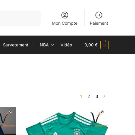
Recherche
Mon Compte
Paiement
Survetement
NBA
Vidéo
0,00
€
0
1
2
3