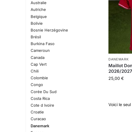
Australie
Autriche
Belgique
Bolivie
Bosnie Herzégovine
Brésil
Burkina Faso
Cameroun
Canada
DANEMARK
Cap Vert
Maillot Do
2026/202
Chili
Colombie
25,00
€
Congo
Corée Du Sud
Costa Rica
Voici le seul
Cote d Ivoire
Croatie
Curacao
Danemark