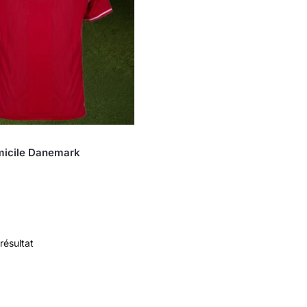
micile Danemark
7
 résultat