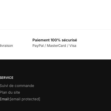
Paiement 100% sécurisé
ivraison
PayPal / MasterCard / Visa
SERVICE
Suivi de commande
Plan du site
Email:
[email protected]