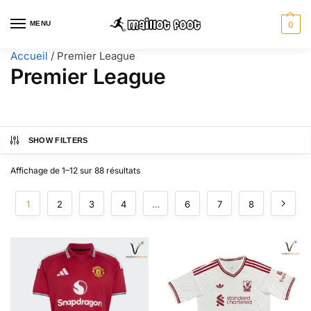
MENU
0
Accueil
/
Premier League
Premier League
SHOW FILTERS
Affichage de 1–12 sur 88 résultats
1
2
3
4
…
6
7
8