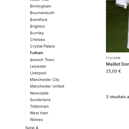
Birmingham
Bournemouth
Brentford
Brighton
Burnley
Chelsea
Crystal Palace
Fulham
FULHAM
Ipswich Town
Maillot Do
Leicester
25,00
€
Liverpool
Manchester City
Manchester United
Newcastle
3 résultats 
Sunderland
Tottenham
West Ham
Wolves
Serie A