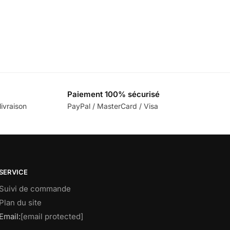
Paiement 100% sécurisé
ivraison
PayPal / MasterCard / Visa
SERVICE
Suivi de commande
Plan du site
Email:
[email protected]