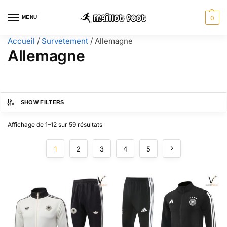
MENU
0
Accueil
/
Survetement
/
Allemagne
Allemagne
SHOW FILTERS
Affichage de 1–12 sur 59 résultats
1
2
3
4
5