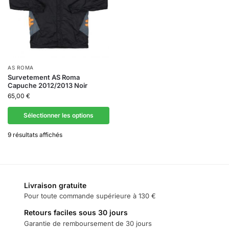
AS ROMA
Survetement AS Roma
Capuche 2012/2013 Noir
65,00
€
Sélectionner les options
9 résultats affichés
Livraison gratuite
Pour toute commande supérieure à 130 €
Retours faciles sous 30 jours
Garantie de remboursement de 30 jours