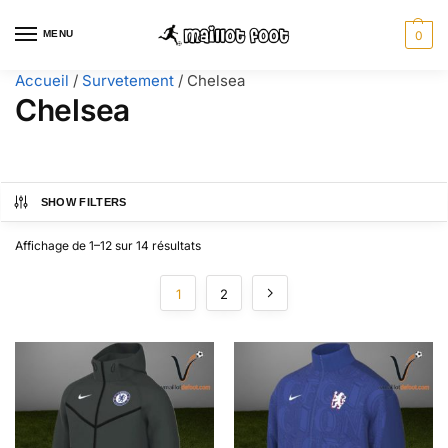
MENU
0
Accueil
/
Survetement
/
Chelsea
Chelsea
SHOW FILTERS
Affichage de 1–12 sur 14 résultats
1
2