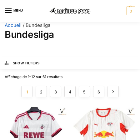
MENU
0
Accueil
/
Bundesliga
Bundesliga
SHOW FILTERS
Affichage de 1–12 sur 61 résultats
1
2
3
4
5
6