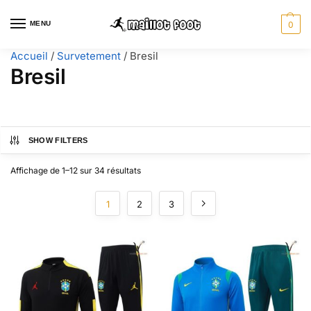
MENU
0
Accueil
/
Survetement
/
Bresil
Bresil
SHOW FILTERS
Affichage de 1–12 sur 34 résultats
1
2
3