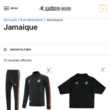
MENU
0
Accueil
/
Survetement
/
Jamaique
Jamaique
SHOW FILTERS
10 résultats affichés