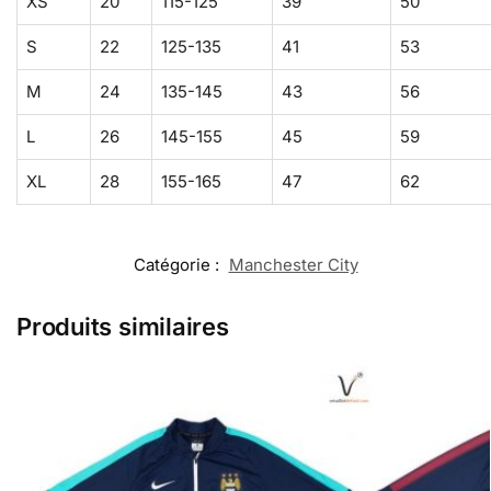
XS
20
115-125
39
50
S
22
125-135
41
53
M
24
135-145
43
56
L
26
145-155
45
59
XL
28
155-165
47
62
Catégorie :
Manchester City
Produits similaires